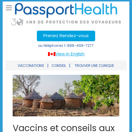
Prenez Rendez-vous
ou téléphonez
1-888-499-7277
View in English
|
|
VACCINATIONS
CONSEIL
TROUVER UNE CLINIQUE
Vaccins et conseils aux