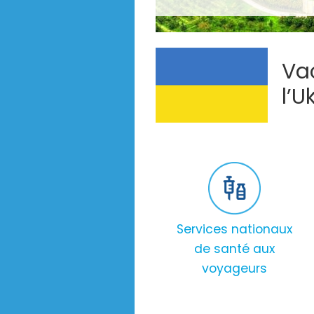
Va
l’U
Services nationaux
de santé aux
voyageurs