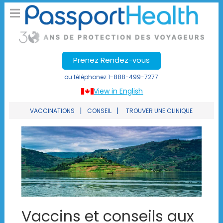
Prenez Rendez-vous
ou téléphonez
1-888-499-7277
View in English
|
|
VACCINATIONS
CONSEIL
TROUVER UNE CLINIQUE
Vaccins et conseils aux