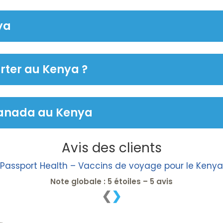
ya
rter au Kenya ?
anada au Kenya
Avis des clients
Passport Health – Vaccins de voyage pour le Kenya
Note globale : 5 étoiles – 5 avis
❮
❯