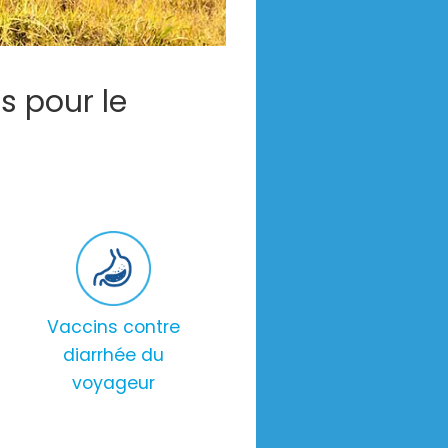
s pour le
Vaccins contre
diarrhée du
voyageur