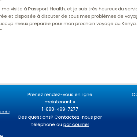
“
 ma visite à Passport Health, et je suis très heureux du service
arée et disposée à discuter de tous mes problèmes de voyag
ucoup mieux préparée pour mon prochain voyage au Kenya. M
”
Prenez rendez-vous en ligne
C
maintenant »
1-888-499-7277
ire de
Des questions? Contactez-nous par
téléphone ou
par courriel
de