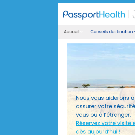
Accueil
Conseils destination
Nous vous aiderons à
assurer votre sécurit
vous ou à l’étranger.
Réservez votre visite 
dès aujourd’hui !