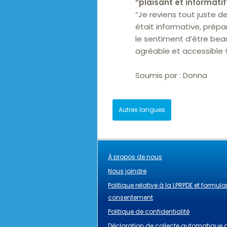
“
plaisant et informatif
“Je reviens tout juste de
était informative, prép
le sentiment d’être bea
agréable et accessible !
Soumis par :
Donna
Autres langues
À propos de nous
Nous joindre
Politique relative à la LPRPDE et formula
consentement
Politique de confidentialité
Déclaration de collecte automatique 