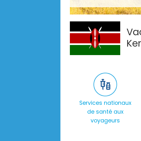
Vac
Ke
Services nationaux
de santé aux
voyageurs