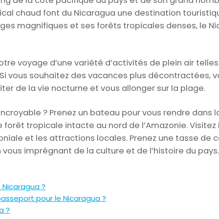
ong de la côte pacifique du pays et de son grand nombr
pical chaud font du Nicaragua une destination touristiq
es magnifiques et ses forêts tropicales denses, le 
e voyage d’une variété d’activités de plein air telles
e. Si vous souhaitez des vacances plus décontractées,
iter de la vie nocturne et vous allonger sur la plage.
incroyable ? Prenez un bateau pour vous rendre dans la
e forêt tropicale intacte au nord de l’Amazonie. Visit
loniale et les attractions locales. Prenez une tasse de
vous imprégnant de la culture et de l’histoire du pays.
e Nicaragua ?
 passeport pour le Nicaragua ?
a ?