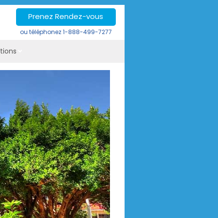
Prenez Rendez-vous
ou téléphonez
1-888-499-7277
tions