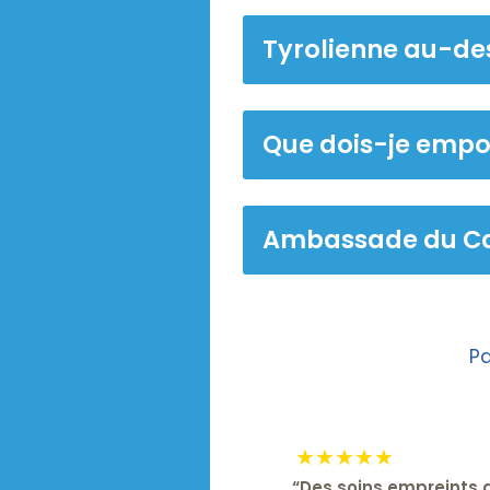
Tyrolienne au-d
Que dois-je empo
Ambassade du C
Pa
★★★★★
“
Des soins empreints