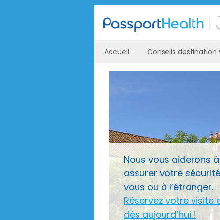
Accueil
Conseils destination
Nous vous aiderons à
assurer votre sécurit
vous ou à l’étranger.
Réservez votre visite 
dès aujourd’hui !