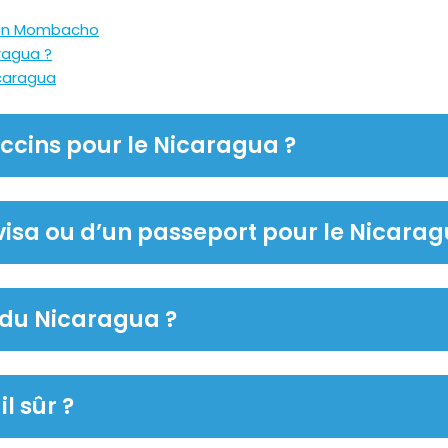
can Mombacho
ragua ?
caragua
accins pour le Nicaragua ?
 visa ou d’un passeport pour le Nicarag
t du Nicaragua ?
l sûr ?