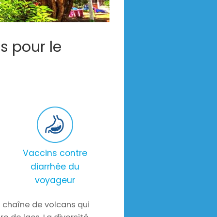
s pour le
Vaccins contre
diarrhée du
voyageur
a chaîne de volcans qui