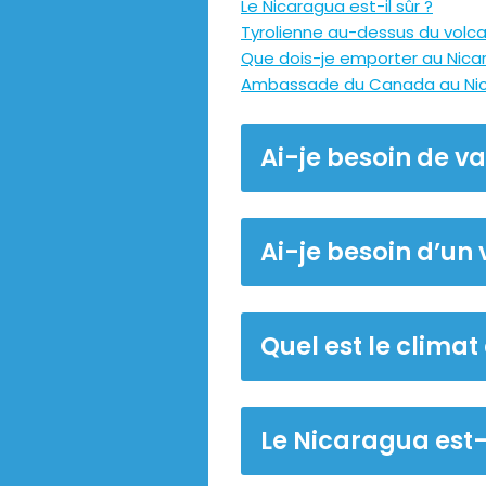
Le Nicaragua est-il sûr ?
Tyrolienne au-dessus du vol
Que dois-je emporter au Nica
Ambassade du Canada au Ni
Ai-je besoin de v
Ai-je besoin d’un
Quel est le clima
Le Nicaragua est-i