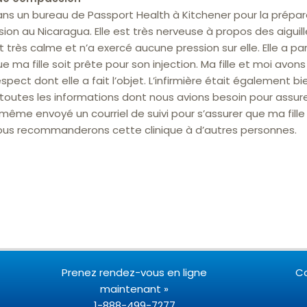
ans un bureau de Passport Health à Kitchener pour la prépa
on au Nicaragua. Elle est très nerveuse à propos des aiguill
ait très calme et n’a exercé aucune pression sur elle. Elle a 
a fille soit prête pour son injection. Ma fille et moi avons
spect dont elle a fait l’objet. L’infirmière était également 
 toutes les informations dont nous avions besoin pour assure
 même envoyé un courriel de suivi pour s’assurer que ma fille 
ous recommanderons cette clinique à d’autres personnes.
Prenez rendez-vous en ligne
C
maintenant »
1-888-499-7277