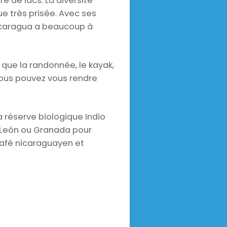
e de lacs. La diversité
ue très prisée. Avec ses
Nicaragua a beaucoup à
 que la randonnée, le kayak,
 vous pouvez vous rendre
 réserve biologique Indio
ez León ou Granada pour
 café nicaraguayen et