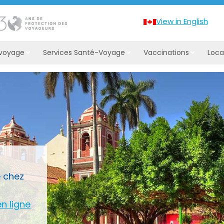
View in English
 voyage
Services Santé-Voyage
Vaccinations
Loca
é chez
en ligne