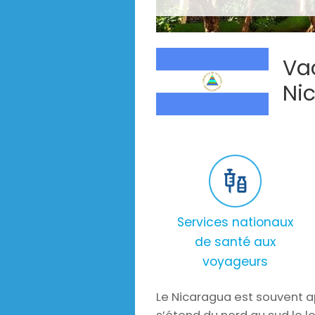
Vac
Ni
Services nationaux
de santé aux
voyageurs
Le Nicaragua est souvent ap