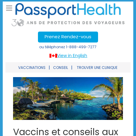
Prenez Rendez-vous
ou téléphonez
1-888-499-7277
View in English
|
|
VACCINATIONS
CONSEIL
TROUVER UNE CLINIQUE
Vaccins et conseils aux