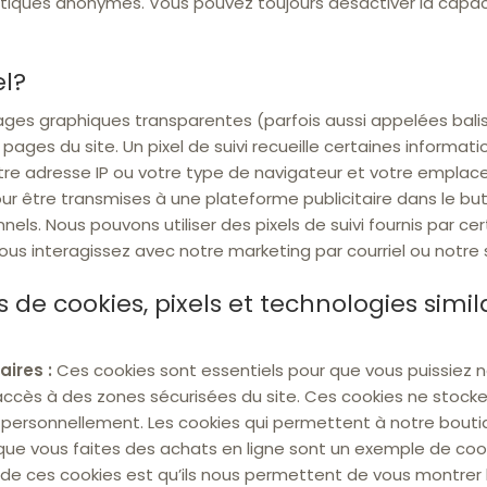
istiques anonymes. Vous pouvez toujours désactiver la capa
el?
mages graphiques transparentes (parfois aussi appelées balis
pages du site. Un pixel de suivi recueille certaines informati
tre adresse IP ou votre type de navigateur et votre empla
ur être transmises à une plateforme publicitaire dans le but
els. Nous pouvons utiliser des pixels de suivi fournis par cer
s interagissez avec notre marketing par courriel ou notre 
s de cookies, pixels et technologies simi
ires :
Ces cookies sont essentiels pour que vous puissiez navi
accès à des zones sécurisées du site. Ces cookies ne stock
 personnellement. Les cookies qui permettent à notre bouti
rsque vous faites des achats en ligne sont un exemple de coo
n de ces cookies est qu’ils nous permettent de vous montrer