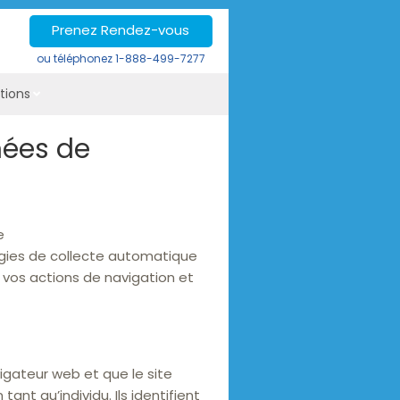
Prenez Rendez-vous
ou téléphonez
1-888-499-7277
tions
nées de
e
ogies de collecte automatique
 vos actions de navigation et
gateur web et que le site
nt qu’individu. Ils identifient