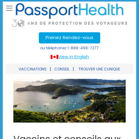
Prenez Rendez-vous
ou téléphonez
1-888-499-7277
View in English
|
|
VACCINATIONS
CONSEIL
TROUVER UNE CLINIQUE