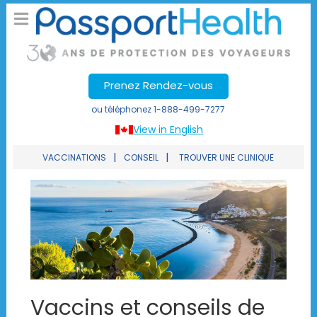
Prenez Rendez-vous
ou téléphonez
1-888-499-7277
View in English
|
|
VACCINATIONS
CONSEIL
TROUVER UNE CLINIQUE
Vaccins et conseils de