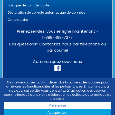
Politique de confidentialité
Déclaration de collecte automatique de données
Carte du site
Prenez rendez-vous en ligne maintenant »
1-888-499-7277
Des questions? Contactez-nous par téléphone ou
par courriel
Communiquez avec nous
PASSPORT HEALTH IS AN
OUTLIER
BUSINESS
PASSPORT HEALTH ES UNA EMPRESA QUE
PERTENECE AL GRUPO
OUTLIER
PASSPORT
HEALTH EST UNE ENTREPRISE DU GROUPE
OUTLIER
COPYRIGHT © 2026