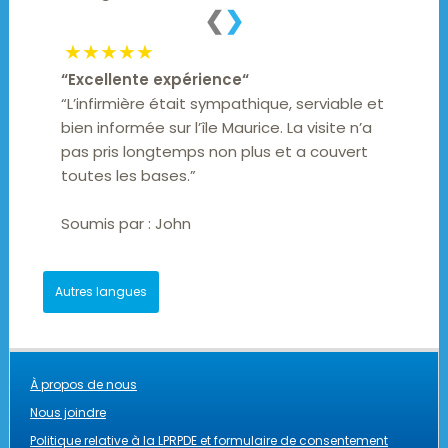
❮
❯
★★★★★
“
Excellente expérience
“
“L’infirmière était sympathique, serviable et
bien informée sur l’île Maurice. La visite n’a
pas pris longtemps non plus et a couvert
toutes les bases.”
Soumis par :
John
Autres langues
À propos de nous
Nous joindre
Politique relative à la LPRPDE et formulaire de consentement