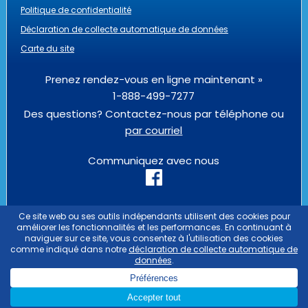
Politique de confidentialité
Déclaration de collecte automatique de données
Carte du site
Prenez rendez-vous en ligne maintenant »
1-888-499-7277
Des questions? Contactez-nous par téléphone ou
par courriel
Communiquez avec nous
PASSPORT HEALTH IS AN
OUTLIER
BUSINESS
PASSPORT HEALTH ES UNA EMPRESA QUE
PERTENECE AL GRUPO
OUTLIER
PASSPORT
HEALTH EST UNE ENTREPRISE DU GROUPE
OUTLIER
COPYRIGHT © 2026