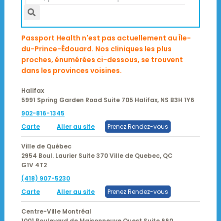
Passport Health n'est pas actuellement au Île-
du-Prince-Édouard. Nos cliniques les plus
proches, énumérées ci-dessous, se trouvent
dans les provinces voisines.
Halifax
5991 Spring Garden Road Suite 705
Halifax,
NS
B3H 1Y6
902-816-1345
Carte
Aller au site
Prenez Rendez-vous
Ville de Québec
2954 Boul. Laurier Suite 370
Ville de Quebec,
QC
G1V 4T2
(418) 907-5230
Carte
Aller au site
Prenez Rendez-vous
Centre-Ville Montréal
1001 Boulevard de Maisonneuve Ouest Suite 660