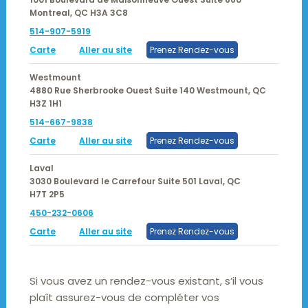
Montreal,
QC
H3A 3C8
514-907-5919
Carte
Aller au site
Prenez Rendez-vous
Westmount
4880 Rue Sherbrooke Ouest Suite 140
Westmount,
QC
H3Z 1H1
514-667-9838
Carte
Aller au site
Prenez Rendez-vous
Laval
3030 Boulevard le Carrefour Suite 501
Laval,
QC
H7T 2P5
450-232-0606
Carte
Aller au site
Prenez Rendez-vous
Si vous avez un rendez-vous existant, s’il vous
plaît assurez-vous de compléter vos