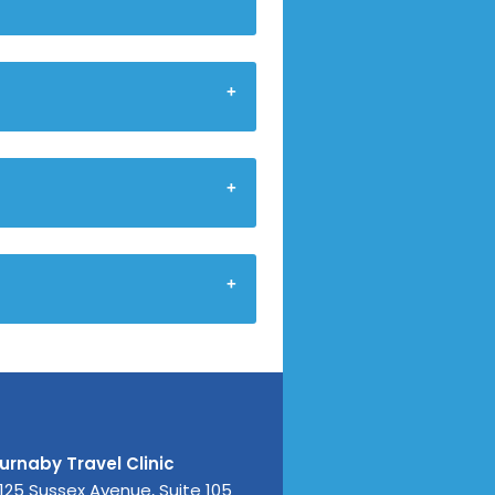
urnaby Travel Clinic
125 Sussex Avenue, Suite 105