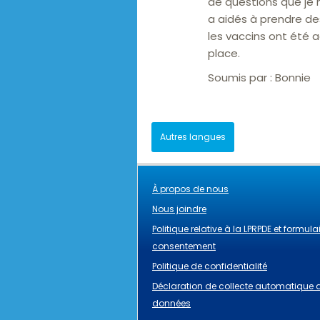
de questions que je
a aidés à prendre de
les vaccins ont été a
place.
Soumis par :
Bonnie
Autres langues
À propos de nous
Nous joindre
Politique relative à la LPRPDE et formula
consentement
Politique de confidentialité
Déclaration de collecte automatique 
données