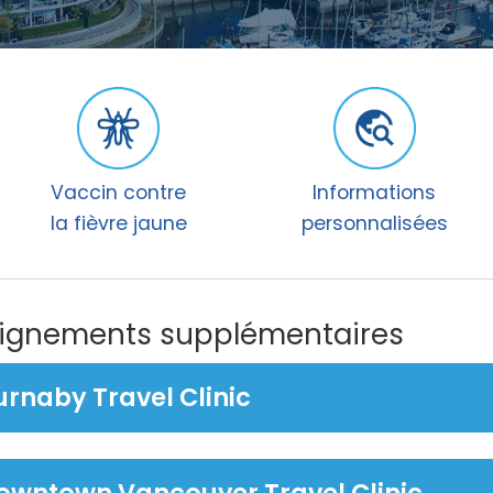
Vaccin contre
Informations
la fièvre jaune
personnalisées
seignements supplémentaires
urnaby Travel Clinic
owntown Vancouver Travel Clinic