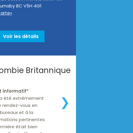
urnaby
BC
V5H 4G1
arte»
Voir les détails
olombie Britannique
t informatif
“
 a été extrêmement
❯
 de rendez-vous en
s bureaux et à la
rmations pertinentes
firmière était bien