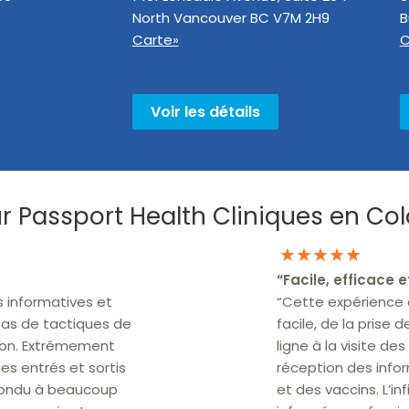
North Vancouver
BC
V7M 2H9
B
Carte»
C
Voir les détails
sur Passport Health Cliniques en C
★★★★★
“
Facile, efficace e
s informatives et
“Cette expérience
pas de tactiques de
facile, de la prise
ion. Extrêmement
ligne à la visite de
s entrés et sortis
réception des info
pondu à beaucoup
et des vaccins. L’in