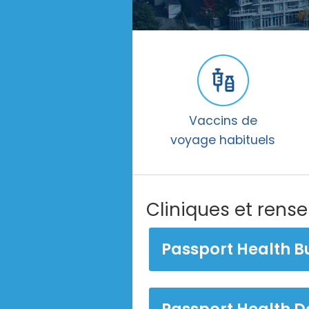
Vaccins de
voyage habituels
Cliniques et ren
Passport Health B
Passport Health D