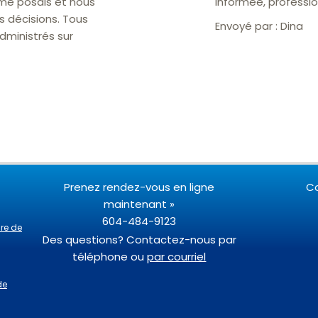
 me posais et nous
informée, professio
s décisions. Tous
Envoyé par :
Dina
dministrés sur
Prenez rendez-vous en ligne
C
maintenant »
604-484-9123
ire de
Des questions? Contactez-nous par
téléphone ou
par courriel
de