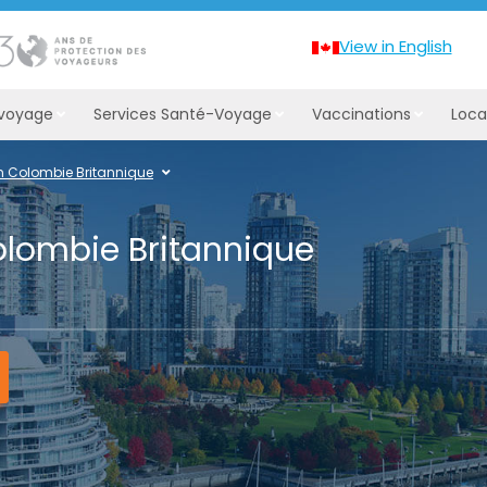
View in English
 voyage
Services Santé-Voyage
Vaccinations
Loca
n Colombie Britannique
olombie Britannique