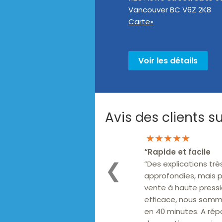
Vancouver
BC
V6Z 2K8
Carte»
Voir les détails
Avis des clients 
★★★★★
“
Rapide et facile
“Des explications trè
❮
approfondies, mais 
vente à haute press
efficace, nous somme
en 40 minutes. A ré