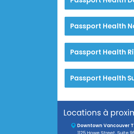
Passport Health N
Passport Health R
Passport Health Su
Locations à proxi
Downtown Vancouver Tr
1125 Howe Street, Suite 9