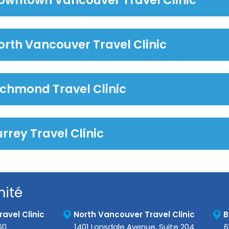
orth Vancouver Travel Clinic
ichmond Travel Clinic
rrey Travel Clinic
mité
avel Clinic
North Vancouver Travel Clinic
B
60
1401 Lonsdale Avenue, Suite 204
6