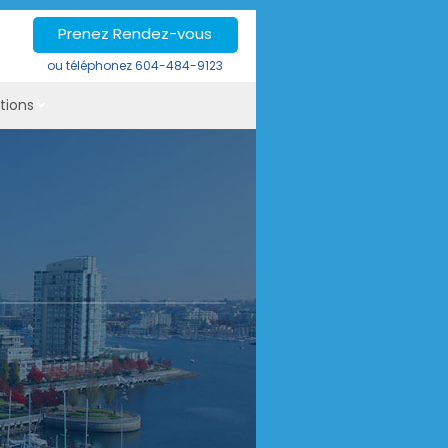
Prenez Rendez-vous
ou téléphonez
604-484-9123
tions